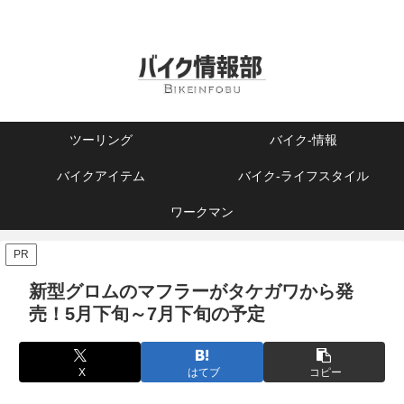
ツーリング
バイク-情報
バイクアイテム
バイク-ライフスタイル
ワークマン
PR
新型グロムのマフラーがタケガワから発
売！5月下旬～7月下旬の予定
X
はてブ
コピー