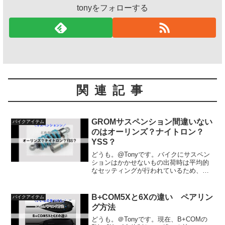
tonyをフォローする
関連記事
GROMサスペンション間違いない
バイクアイテム
のはオーリンズ？ナイトロン？
YSS？
どうも。@Tonyです。バイクにサスペン
ションはかかせないもの出荷時は平均的
なセッティングが行われているため、自
分に合っていない場合が多いのです。ま
た、コスト削減のために調整機能が付い
ていない車輌も自分に合ったセッティン
B+COM5Xと6Xの違い ペアリン
バイクアイテム
グを行う事で、乗りや...
グ方法
どうも。＠Tonyです。現在、B+COMの