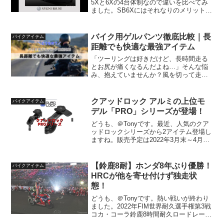
5Xと6Xの4台体制なので違いを比べてみ
ました。SB6Xにはそれなりのメリット違
いを羅列します。・音質・音量・B＋
LINK・最大通話人数・最大通話時間・配
線・アプリ・音楽共有実際、それほど使
バイク用ゲルパンツ徹底比較｜長
バイクアイテム
い込んで...
距離でも快適な最強アイテム
「ツーリングは好きだけど、長時間走る
とお尻が痛くなるんだよね…」そんな悩
み、抱えていませんか？風を切って走る
あの爽快感を味わいたいのに、途中で痛
みによって集中力が途切れてしまう。こ
れは、全国のライダーたちが密かに抱え
クアッドロック アルミの上位モ
バイクアイテム
ている“あるある”問題で...
デル「PRO」シリーズが登場！
どうも、＠Tonyです。最近、人気のクア
ッドロックシリーズから2アイテム登場し
ますね。販売予定は2022年3月末～4月上
旬です。ハンドルバーマウント PRO販売
価格は9,350円(税込み)と少々張りますが
期待が持てる商品ですね！出典：クア
【鈴鹿8耐】ホンダ8年ぶり優勝！
バイクアイテム
ッ...
HRCが他を寄せ付けず独走状
態！
どうも、＠Tonyです。熱い戦いが終わり
ました。2022年FIM世界耐久選手権第3戦
コカ・コーラ鈴鹿8時間耐久ロードレース
第43回大会を制したのは、Team HRC(長