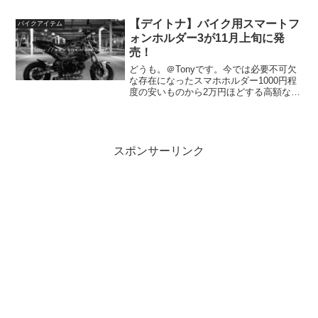
島哲太・高橋巧・I. レクオーナ)最終的に
はHRCが他を寄せ付けず、1周...
【デイトナ】バイク用スマートフ
バイクアイテム
ォンホルダー3が11月上旬に発
売！
どうも。＠Tonyです。今では必要不可欠
な存在になったスマホホルダー1000円程
度の安いものから2万円ほどする高額なも
のもあります。しかし、そこは値段なり
安いものは壊れる頻度が高いかといって2
万円は厳しいですよねｗ今回発売される
のはこちら形...
スポンサーリンク