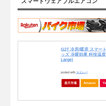
スマートウェアブルエアコン
G2T 冷房/暖房 スマ
ッズ 冷暖効果 科技温度
Large)
posted with
カエレバ
楽天市場
Amazon
Y