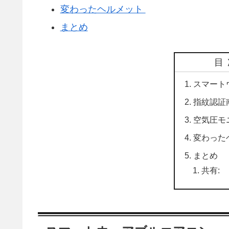
変わったヘルメット
まとめ
目
スマート
指紋認証
空気圧モ
変わった
まとめ
共有: