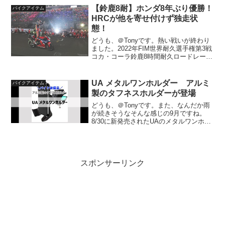
レビューをしますね^^ 今回購入したドラ
【鈴鹿8耐】ホンダ8年ぶり優勝！
バイクアイテム
レコ スペック 取...
HRCが他を寄せ付けず独走状
態！
どうも、＠Tonyです。熱い戦いが終わり
ました。2022年FIM世界耐久選手権第3戦
コカ・コーラ鈴鹿8時間耐久ロードレース
第43回大会を制したのは、Team HRC(長
島哲太・高橋巧・I. レクオーナ)最終的に
はHRCが他を寄せ付けず、1周...
UA メタルワンホルダー アルミ
バイクアイテム
製のタフネスホルダーが登場
どうも、＠Tonyです。また、なんだか雨
が続きそうなそんな感じの9月ですね。
8/30に新発売されたUAのメタルワンホル
ダー出典：Amazon実力はどんなもんなん
でしょうか？(function(b,c,f,g,a,d,e)
{b.Moshimo...
スポンサーリンク