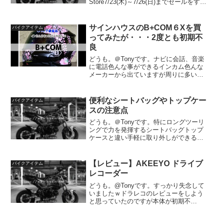
Store7/23(木)～7/26(日)までセールをする
ようです。と言っても、今日も割引され
ている商品がありましたが(笑)場所はこち
ら目の前に60分パーキングがあります...
サインハウスのB+COM６Xを買
バイクアイテム
ってみたが・・・2度とも初期不
良
どうも。＠Tonyです。ナビに会話、音楽
に電話色んな事ができるインカム色んな
メーカーから出ていますが周りに多いの
がB+COM5Xに続き6Xを購入しました。
それがまたしても初期不良ｗこんな事も
あるんですね。。。5Xの初期不良3年ほ
便利なシートバッグやトップケー
バイクアイテム
ど前、お泊り...
スの注意点
どうも。＠Tonyです。特にロングツーリ
ングで力を発揮するシートバッグトップ
ケースと違い手軽に取り外しができるこ
とも魅力ですね^^ですが、荷物が多けれ
ば多いほど注意が必要です！シートバッ
グとはカバンを持たなくていいので夏場
【レビュー】AKEEYO ドライブ
バイクアイテム
は背中も暑くないの...
レコーダー
どうも。@Tonyです。すっかり失念して
いましたｗドラレコのレビューをしよう
と思っていたのですが本体が初期不
良。。。結局、まともに動作するまで実
に2ヶ月ｗ色々ありましたが、ドラレコの