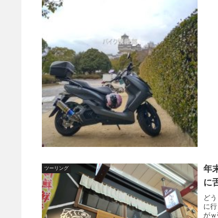
年
ツーリング
に
どう
に行
がｗ