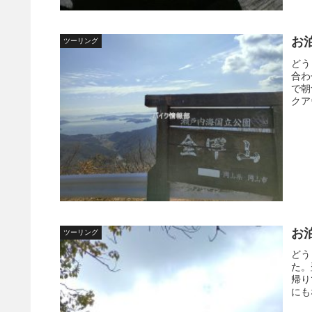
お
ツーリング
どう
合わ
で朝
クア
お
ツーリング
どう
た。
帰り
にも