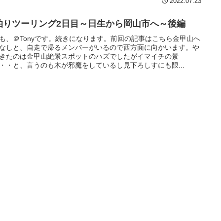
2022.07.23
泊りツーリング2日目～日生から岡山市へ～後編
も、＠Tonyです。続きになります。前回の記事はこちら金甲山へ
なしと、自走で帰るメンバーがいるので西方面に向かいます。や
きたのは金甲山絶景スポットのハズでしたがイマイチの景
・・と、言うのも木が邪魔をしているし見下ろしすにも限...