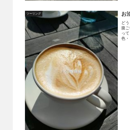
お
ツーリング
どう
腹ご
って
色・