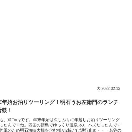
2022.02.13
末年始お泊りツーリング！明石うお左衛門のランチ
舌鼓！
も、＠Tonyです。年末年始は久しぶりに年越しお泊りツーリング
ったんですね。四国の徳島でゆっくり温泉♪の、ハズだったんです
強風のため明石海峡大橋を含む橋が2輪だけ通行止め・・・名谷の