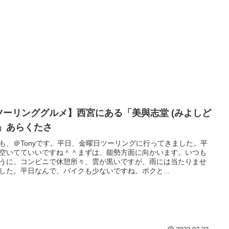
ツーリンググルメ】西宮にある「美與志堂 (みよしど
)」あらくたさ
も、＠Tonyです。平日、金曜日ツーリングに行ってきました。平
空いてていいですね＾＾まずは、能勢方面に向かいます。いつも
うに、コンビニで休憩所々、雲が黒いですが、雨には当たりませ
した。平日なんで、バイクも少ないですね。ボクと...