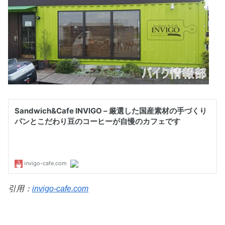
引用：
invigo-cafe.com