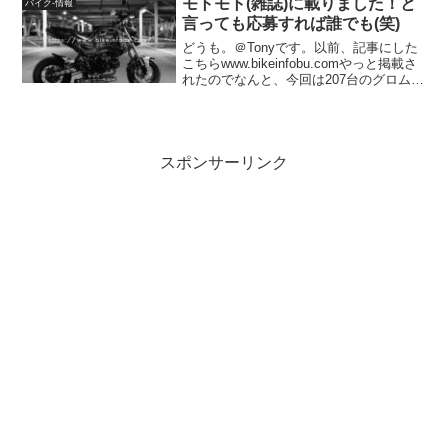
モトモト(雑誌)に載りました！と
バイク-情報
時間SP...
言っても応募すれば誰でも(笑)
どうも。＠Tonyです。以前、記事にした
こちらwww.bikeinfobu.comやっと掲載さ
れたのでなんと、今回は207台のグロムが
応募した？なのでやっぱり枠が小さいで
す(笑)大したカスタムじゃないので仕方あ
りませんｗまー写真を2枚使って...
スポンサーリンク