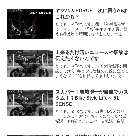
ヤマハ X FORCE 次に買うのは
バイク-情報
これかも？
どうも、＠Tonyです。後、1年半足らず
で、マジェスティSも5年ボチボチ買い替
えも考え出す時期になりました。一度、
150ccを乗ると、125ccより快適なんです
ね。それは、街中でも言えることです。
一応、高速道路にも乗れますし。外観ど
出来るだけ暗いニュースや事故は
バイク-情報
ちらかと...
伝えたくないんです
どうも。＠Tonyです。バイク情報部を開
設してから1年と少し皆様のお役に立てる
ようなブログを目指してきました。とは
言え、ボクも人間なので感情に流される
事もありますし事故などについて言及す
る事もあります。でもね誰かが亡くなっ
スカパー！岩城滉一が自腹でカス
バイク-情報
た事故や集団で暴走...
タム！？Bike Style Life～ 51
SENSE
どうも。＠Tonyです。出典：BSスカパ
ー！しかし、おじいちゃんになったな岩
城滉一も(笑)はい。この、岩城滉一自腹で
カスタムをして、オークションに出品収
益は「こどもの教育支援」に全額寄付と
のこと放送は月18日㈪ 23:00～初回は1