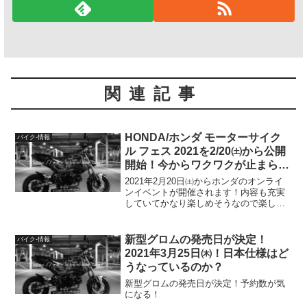
関連記事
HONDA/ホンダ モーターサイク
バイク-情報
ル フェス 2021を2/20㈯から公開
開始！今からワクワクが止まらな
い
2021年2月20日㈯からホンダのオンライ
ンイベントが開催されます！内容も充実
していてかなり楽しめそうなので楽しみ
ですね！
新型グロムの発売日が決定！
バイク-情報
2021年3月25日㈭！日本仕様はど
うなっているのか？
新型グロムの発売日が決定！予約数が気
になる！