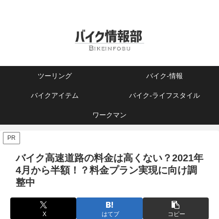
ツーリング
バイク-情報
バイクアイテム
バイク-ライフスタイル
ワークマン
PR
バイク高速道路の料金は高くない？2021年
4月から半額！？料金プラン実現に向け調
整中
X
はてブ
コピー