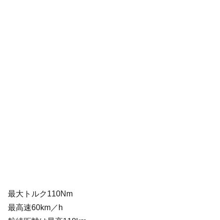
最大トルク110Nm
最高速60km／h