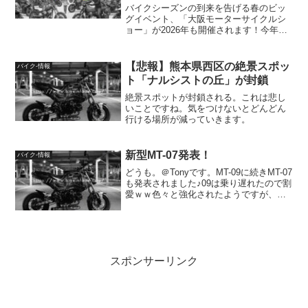
バイクシーズンの到来を告げる春のビッ
グイベント、「大阪モーターサイクルシ
ョー」が2026年も開催されます！今年の
テーマは「おいでよ、令和バイク界
隈」。ベテランライダーはもちろん、最
近バイクに興味を持ち始めた若い世代
【悲報】熊本県西区の絶景スポッ
バイク-情報
や、家族連れでも楽しめるコ...
ト「ナルシストの丘」が封鎖
絶景スポットが封鎖される。これは悲し
いことですね。気をつけないとどんどん
行ける場所が減っていきます。
新型MT-07発表！
バイク-情報
どうも。＠Tonyです。MT-09に続きMT-07
も発表されました♪09は乗り遅れたので割
愛ｗｗ色々と強化されたようですが、顔
の好みは分かれそうですね。ボクは現行
の方が好きかな？出典：ｗebオートバイ
しかし、動画を見ているといい感じとも
思う...
スポンサーリンク