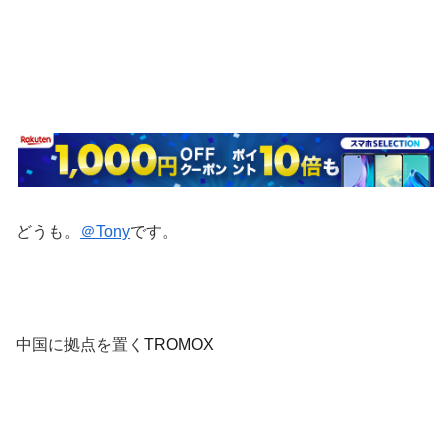
どうも。
＠Tony
です。
中国に拠点を置く
TROMOX