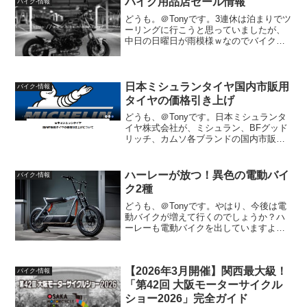
バイク用品店セール情報
バイク-情報
どうも。＠Tonyです。3連休は泊まりでツ
ーリングに行こうと思っていましたが、
中日の日曜日が雨模様ｗなのでバイク用
品店を巡って掘り出し物を探す旅へ出よ
うと思います(笑)現在、セール中でページ
があるショップだけリンクを貼りまし
た。ナップス引用...
日本ミシュランタイヤ国内市販用
バイク-情報
タイヤの価格引き上げ
どうも、＠Tonyです。日本ミシュランタ
イヤ株式会社が、ミシュラン、BFグッド
リッチ、カムソ各ブランドの国内市販用
タイヤのメーカー出荷価格を改定するよ
うです。生産性の向上と、販売や物流に
おけるコスト削減に努めてきたが、昨今
ハーレーが放つ！異色の電動バイ
バイク-情報
のタイヤ原材料価格...
ク2種
どうも、＠Tonyです。やはり、今後は電
動バイクが増えて行くのでしょうか？ハ
ーレーも電動バイクを出していますよ
ね。LiveWireは聞き覚えがあるかも知れ
ませんね。出典：ハーレーダビッドソン
価格も約350万円と結構高いです。まー、
【2026年3月開催】関西最大級！
どの車種で...
バイク-情報
「第42回 大阪モーターサイクル
ショー2026」完全ガイド