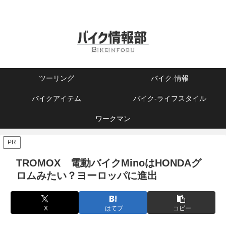
ツーリング
バイク-情報
バイクアイテム
バイク-ライフスタイル
ワークマン
PR
TROMOX 電動バイクMinoはHONDAグ
ロムみたい？ヨーロッパに進出
X
はてブ
コピー