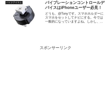
りますよね。かといって、クリアシール
バイブレーションコントロールデ
バイクアイテム
ドだと昼間の西日がキツイ...
バイスはiPhoneユーザー必見！
どうも、@Tonyです。スマホホルダーに
スマホをセットしてナビにする。今では
一般的になっていますよね。しかし、
iPhoneは振動でカメラが壊れる！これ
は、iPhoneでのあるあるですよね。
iPhoneに関する記事はこちらバイブレー
ションコン...
スポンサーリンク