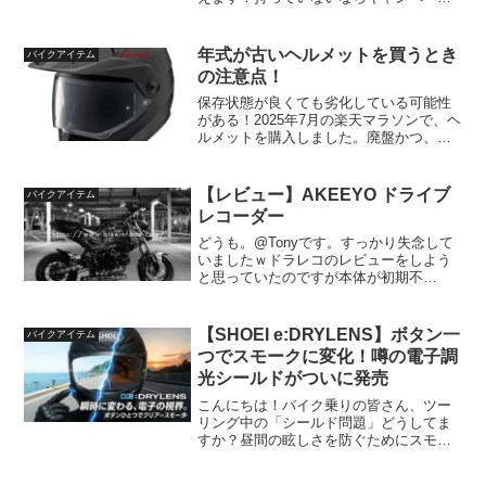
が終わらない今のうちですよ！
年式が古いヘルメットを買うとき
バイクアイテム
の注意点！
保存状態が良くても劣化している可能性
がある！2025年7月の楽天マラソンで、ヘ
ルメットを購入しました。廃盤かつ、
2017年モデルということもあり、在庫処
分で15,000円でした。次のヘルメットを
買おうと思っていたので、即買いしたん
【レビュー】AKEEYO ドライブ
バイクアイテム
ですね・・...
レコーダー
どうも。@Tonyです。すっかり失念して
いましたｗドラレコのレビューをしよう
と思っていたのですが本体が初期不
良。。。結局、まともに動作するまで実
に2ヶ月ｗ色々ありましたが、ドラレコの
レビューをしますね^^ 今回購入したドラ
【SHOEI e:DRYLENS】ボタン一
バイクアイテム
レコ スペック 取...
つでスモークに変化！噂の電子調
光シールドがついに発売
こんにちは！バイク乗りの皆さん、ツー
リング中の「シールド問題」どうしてま
すか？昼間の眩しさを防ぐためにスモー
クシールドにすると、トンネルや夜道で
「何も見えない！」って焦ったこと、あ